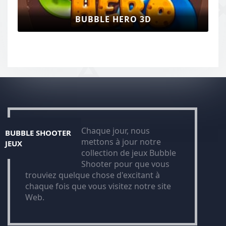
BUBBLE HERO 3D
Chaque jour, nous
BUBBLE SHOOTER
mettons à jour notre
JEUX
collection de jeux Bubble
Shooter pour que vous
trouviez quelque chose d'excitant à
chaque fois que vous visitez notre site
Web.