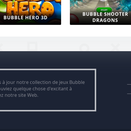
BUBBLE SHOOTER
BUBBLE HERO 3D
DRAGONS
à jour notre collection de jeux Bubble
uviez quelque chose d'excitant à
ez notre site Web.