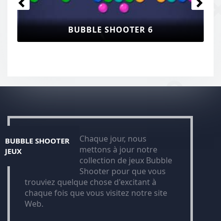
BUBBLE SHOOTER 6
Chaque jour, nous
BUBBLE SHOOTER
mettons à jour notre
JEUX
collection de jeux Bubble
Shooter pour que vous
trouviez quelque chose d'excitant à
chaque fois que vous visitez notre site
Web.